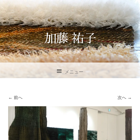
加藤 祐子
染織造形家
メニュー
コンテンツへスキップ
← 前へ
次へ →