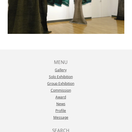
MENU
Gallery
Solo Exhibition
Group Exhibition
Commission
Award
News
Profile
Message
SEARCH