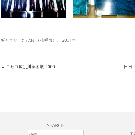
ギャラリーたぴお,（札幌市）, 2001年
←
ニセコ尻別川美術展 2000
日日工
投稿ナビゲーション
SEARCH
検索
〒