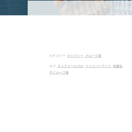
メニュー
コンテンツへスキップ
カテゴリー:
ギャラリー
,
グループ展
タグ:
ギャラリーたぴお
,
ファイバーアート
,
加藤祐
子グループ展