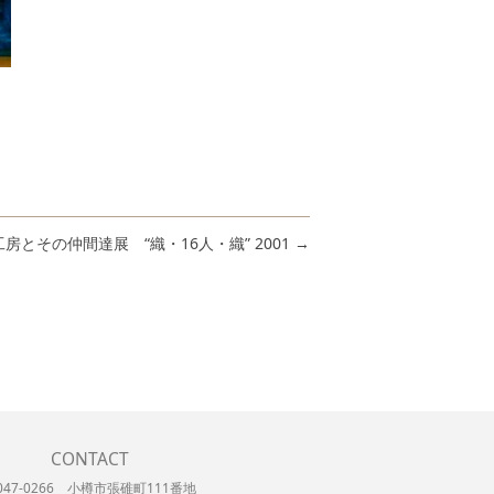
房とその仲間達展 “織・16人・織” 2001
→
CONTACT
047-0266 小樽市張碓町111番地