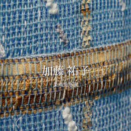
加藤 祐子
染織造形家