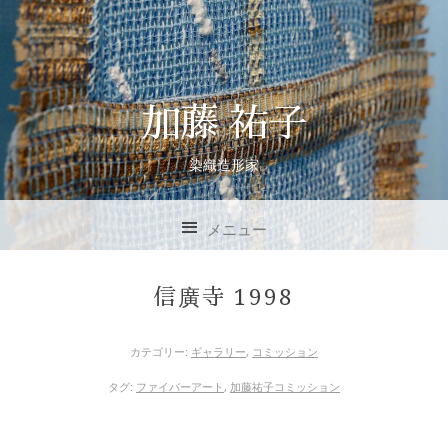
加藤 祐子
染織造形家
メニュー
コンテンツへスキップ
信廣寺 1998
カテゴリー:
ギャラリー
,
コミッション
タグ:
ファイバーアート
,
加藤祐子コミッション