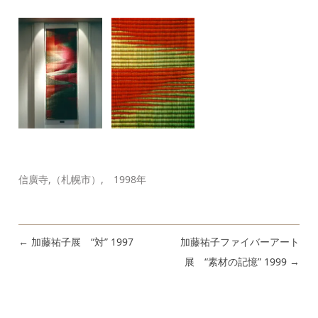
信廣寺,（札幌市）, 1998年
←
加藤祐子展 “対” 1997
加藤祐子ファイバーアート
投稿ナビゲーション
展 “素材の記憶” 1999
→