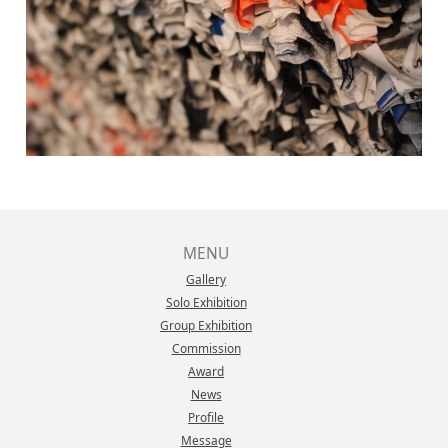
MENU
Gallery
Solo Exhibition
Group Exhibition
Commission
Award
News
Profile
Message