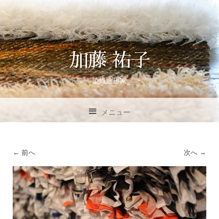
加藤 祐子
染織造形家
メニュー
コンテンツへスキップ
← 前へ
次へ →