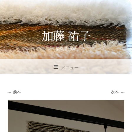
加藤 祐子
染織造形家
メニュー
コンテンツへスキップ
← 前へ
次へ →