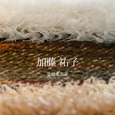
加藤 祐子
染織造形家