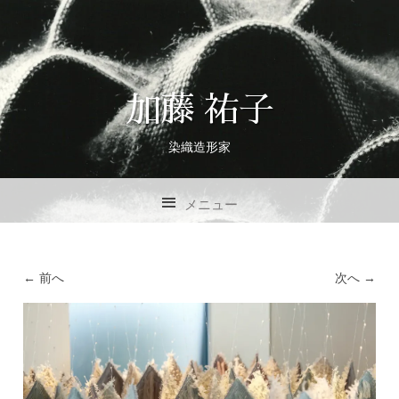
加藤 祐子
染織造形家
メニュー
コンテンツへスキップ
← 前へ
次へ →