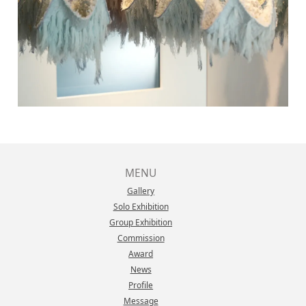
MENU
Gallery
Solo Exhibition
Group Exhibition
Commission
Award
News
Profile
Message