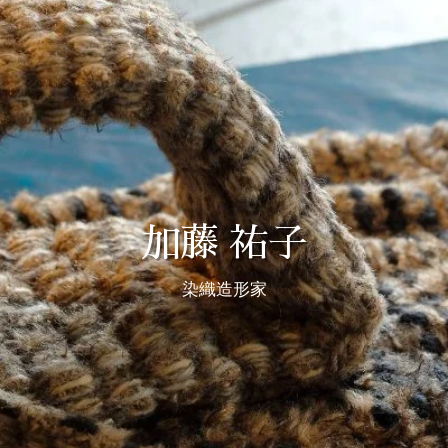
加藤 祐子
染織造形家