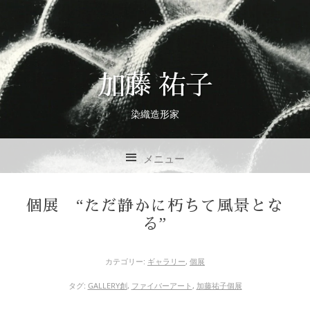
加藤 祐子
染織造形家
メニュー
コンテンツへスキップ
個展 “ただ静かに朽ちて風景とな
る”
カテゴリー:
ギャラリー
,
個展
タグ:
GALLERY創
,
ファイバーアート
,
加藤祐子個展