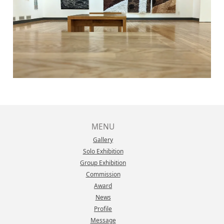
MENU
Gallery
Solo Exhibition
Group Exhibition
Commission
Award
News
Profile
Message