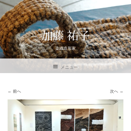
加藤 祐子
染織造形家
メニュー
コンテンツへスキップ
← 前へ
次へ →