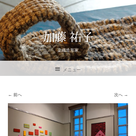
加藤 祐子
染織造形家
メニュー
コンテンツへスキップ
← 前へ
次へ →