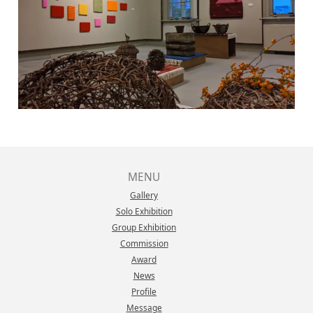
MENU
Gallery
Solo Exhibition
Group Exhibition
Commission
Award
News
Profile
Message