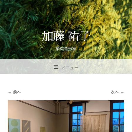
加藤 祐子
染織造形家
メニュー
コンテンツへスキップ
← 前へ
次へ →