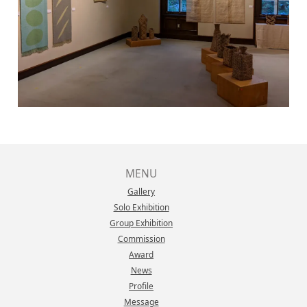
MENU
Gallery
Solo Exhibition
Group Exhibition
Commission
Award
News
Profile
Message