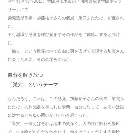
今年11月15〜30日、大阪府茨木市の「川端康成文学館ギャラ
リー」にて
染織造形作家・加藤祐子さんの個展「巣穴ふたたび」が催され
た。
不可思議な感覚を呼び覚ますその作品を〝体感〟すると同時
に、
「織り」という世界の中で自由に羽を広げて表現する加藤さん
に会うために、その会場を訪ねた。
自分を解き放つ
「巣穴」というテーマ
なんだろう、これは。この感覚。加藤祐子さんの個展「巣穴ふ
たたび」の作品群を目にした瞬間、自分に対して、あるいは誰
に対するともない問いかけがわき起こった。
「巣穴」—例えばそれは地中の奥深く、人の眼に触れぬ場所
で、生き物がからだを休めたり、命をはぐくんだりする場所。