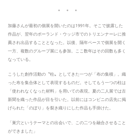
＊ ＊ ＊
加藤さんが最初の個展を開いたのは1991年。そこで披露した
作品が、翌年のポーランド・ウッジ市でのトリエンナーレに推
薦され出品することとなった。以後、隔年ペースで個展を開く
一方、複数のグループ展にも参加。ここ数年はその回数も多く
なっている。
こうした創作活動の〝柱〟としてきた一つが「布の集積」。織
った布を集合体として表現するものだ。そしてもう一つの柱は
「使われなくなった材料」を用いての表現。夏の二人展では古
新聞を織った作品が目を引いた。以前にはコンビニの店先に掲
げられた「のぼり」を裂き織りにした作品も手掛けた。
「巣穴というテーマとの出会いで、この二つを融合させること
ができました」