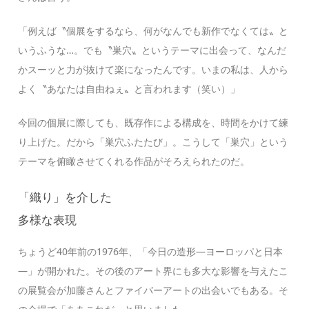
「例えば〝個展をするなら、何がなんでも新作でなくては〟と
いうふうな…。でも〝巣穴〟というテーマに出会って、なんだ
かスーッと力が抜けて楽になったんです。いまの私は、人から
よく〝あなたは自由ねぇ〟と言われます（笑い）」
今回の個展に際しても、既存作による構成を、時間をかけて練
り上げた。だから「巣穴ふたたび」。こうして「巣穴」という
テーマを俯瞰させてくれる作品がそろえられたのだ。
「織り」を介した
多様な表現
ちょうど40年前の1976年、「今日の造形—ヨーロッパと日本
—」が開かれた。その後のアート界にも多大な影響を与えたこ
の展覧会が加藤さんとファイバーアートの出会いでもある。そ