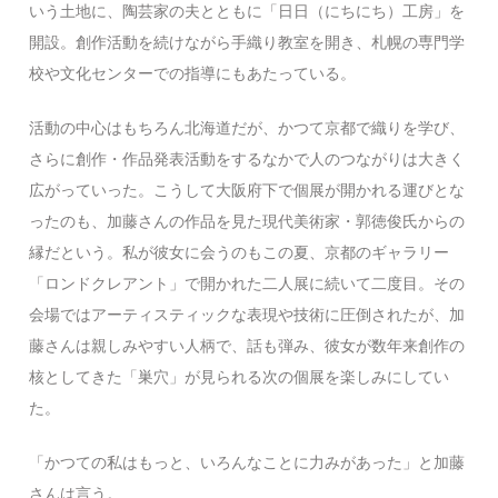
いう土地に、陶芸家の夫とともに「日日（にちにち）工房」を
開設。創作活動を続けながら手織り教室を開き、札幌の専門学
校や文化センターでの指導にもあたっている。
活動の中心はもちろん北海道だが、かつて京都で織りを学び、
さらに創作・作品発表活動をするなかで人のつながりは大きく
広がっていった。こうして大阪府下で個展が開かれる運びとな
ったのも、加藤さんの作品を見た現代美術家・郭徳俊氏からの
縁だという。私が彼女に会うのもこの夏、京都のギャラリー
「ロンドクレアント」で開かれた二人展に続いて二度目。その
会場ではアーティスティックな表現や技術に圧倒されたが、加
藤さんは親しみやすい人柄で、話も弾み、彼女が数年来創作の
核としてきた「巣穴」が見られる次の個展を楽しみにしてい
た。
「かつての私はもっと、いろんなことに力みがあった」と加藤
さんは言う。