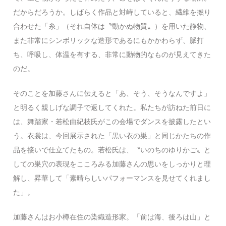
だからだろうか。しばらく作品と対峙していると、繊維を撚り
合わせた「糸」（それ自体は〝動かぬ物質〟）を用いた静物、
また非常にシンボリックな造形であるにもかかわらず、脈打
ち、呼吸し、体温を有する、非常に動物的なものが見えてきた
のだ。
そのことを加藤さんに伝えると「あ、そう、そうなんですよ」
と明るく親しげな調子で返してくれた。私たちが訪ねた前日に
は、舞踏家・若松由紀枝氏がこの会場でダンスを披露したとい
う。衣裳は、今回展示された「黒い衣の巣」と同じかたちの作
品を接いで仕立てたもの。若松氏は、〝いのちのゆりかご〟と
しての巣穴の表現をこころみる加藤さんの思いをしっかりと理
解し、昇華して「素晴らしいパフォーマンスを見せてくれまし
た」。
加藤さんはお小樽在住の染織造形家。「前は海、後ろは山」と