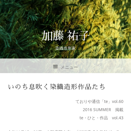
加藤 祐子
染織造形家
メニュー
コンテンツへスキップ
いのち息吹く染織造形作品たち
ておりや通信「te」vol.60
2016 SUMMER 掲載
te・ひと・作品 vol.43