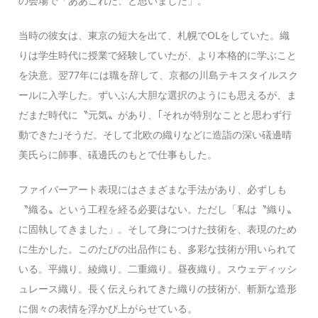
の会場で「ああこれだ、と思いました」。
当時の彼女は、東京の短大を出て、札幌でOLをしていた。織
りは学生時代に授業で経験していたが、より本格的に学ぶこと
を決意。翌77年には職を辞して、京都の川島テキスタイルスク
ールに入学した。ずいぶん大胆な選択のようにも思えるが、ま
だまだ時代に〝元気〟があり、｢それが特別なことと思わず行
動できた｣そうだ。そして北欧の織りなどに造詣の深い礒邊晴
美氏らに師事、礒邊氏のもとで仕事もした。
ファイバーアート表現にはさまざまな手法があり、必ずしも
〝織る〟という工程を経る必要はない。ただし「私は〝織り〟
に固執してきました」。そして身につけた技術を、表現のため
に生かした。このたびの出品作にも、多彩な技術が用いられて
いる。平織り。綾織り。二重織り。昼夜織り。スウェディッシ
ュレース織り。長く伝えられてきた織りの技術が、斬新な造形
に個々の表情を浮かび上がらせている。